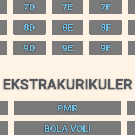
7D
7E
7F
8D
8E
8F
9D
9E
9F
EKSTRAKURIKULER
PMR
BOLA VOLI