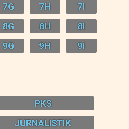
7G
7H
7I
8G
8H
8I
9G
9H
9I
PKS
JURNALISTIK