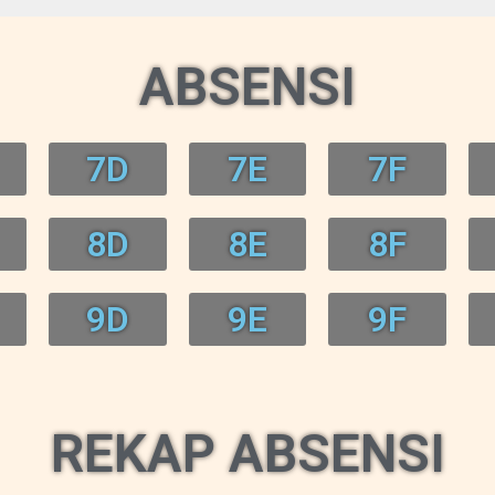
ABSENSI
7D
7E
7F
8D
8E
8F
9D
9E
9F
REKAP ABSENSI