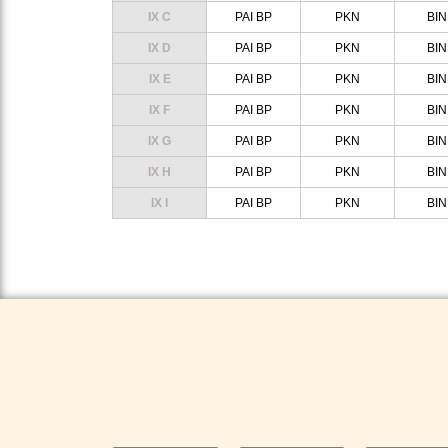
IX C
PAI BP
PKN
BI
IX D
PAI BP
PKN
BI
IX E
PAI BP
PKN
BI
IX F
PAI BP
PKN
BI
IX G
PAI BP
PKN
BI
IX H
PAI BP
PKN
BI
IX I
PAI BP
PKN
BI