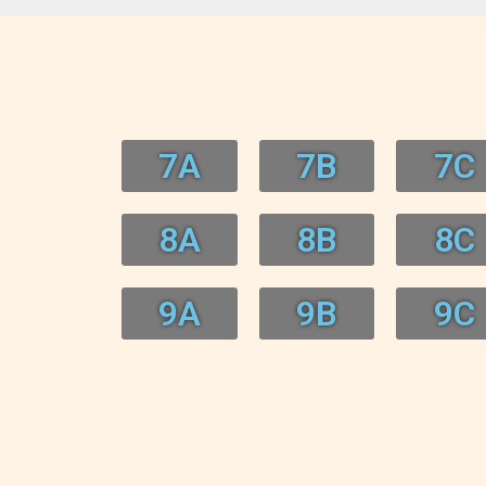
7A
7B
7C
8A
8B
8C
9A
9B
9C