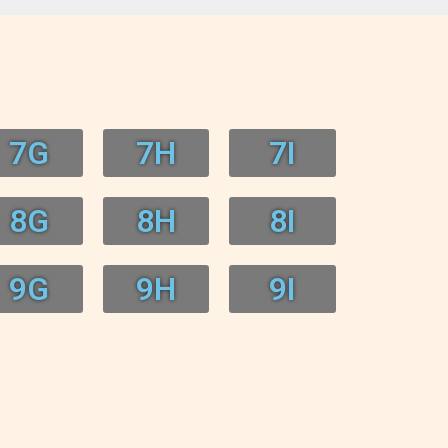
7G
7H
7I
8G
8H
8I
9G
9H
9I