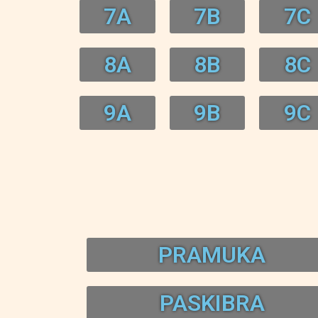
7A
7B
7C
8A
8B
8C
9A
9B
9C
PRAMUKA
PASKIBRA