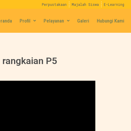
Perpustakaan
Majalah Siswa
E-Learning
eranda
Profil
Pelayanan
Galeri
Hubungi Kami
 rangkaian P5