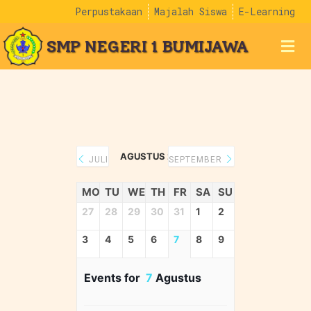
Perpustakaan
Majalah Siswa
E-Learning
SMP NEGERI 1 BUMIJAWA
AGUSTUS 2026
JULI
SEPTEMBER
MO
TU
WE
TH
FR
SA
SU
27
28
29
30
31
1
2
3
4
5
6
7
8
9
Events for
7
Agustus