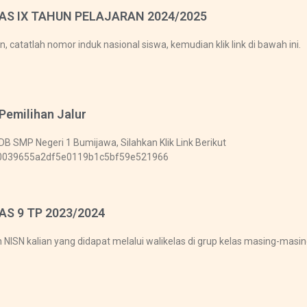
AS IX TAHUN PELAJARAN 2024/2025
catatlah nomor induk nasional siswa, kemudian klik link di bawah ini.
Pemilihan Jalur
DB SMP Negeri 1 Bumijawa, Silahkan Klik Link Berikut
tic/0039655a2df5e0119b1c5bf59e521966
S 9 TP 2023/2024
NISN kalian yang didapat melalui walikelas di grup kelas masing-masi